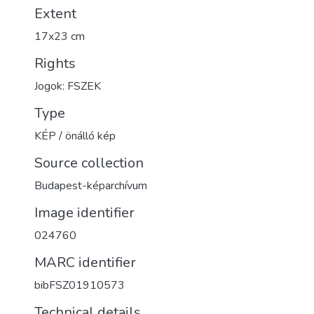
Extent
17x23 cm
Rights
Jogok: FSZEK
Type
KÉP / önálló kép
Source collection
Budapest-képarchívum
Image identifier
024760
MARC identifier
bibFSZ01910573
Technical details