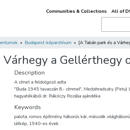
Communities & Collections
All of 
mentumok
Budapest-képarchívum
a Várhegy a Gellérthegy o
Description
A címet a feldolgozó adta
"Buda 1945 tavaszán 8.- címmel", Medzihradszky (Petu) L
hagyatékából dr. Rákóczy Rozália ajándéka
Keywords
palota
,
romos építmény
,
háborús kár
,
második világháború
látkép
,
1940-es évek