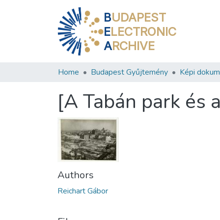
B
UDAPEST
E
LECTRONIC
A
RCHIVE
Home
Budapest Gyűjtemény
Képi doku
[A Tabán park és 
Authors
Reichart Gábor