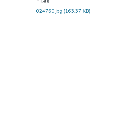
Files
024760.jpg
(163.37 KB)