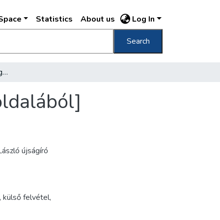
DSpace
Statistics
About us
Log In
Search
[A Tabán park és a Várhegy a Gellérthegy oldalából]
ldalából]
ászló újságíró
,
külső felvétel
,