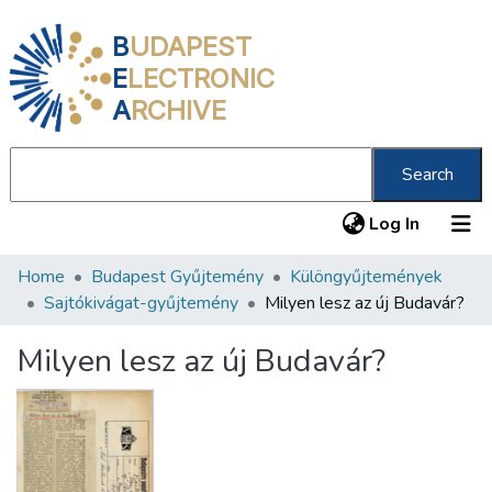
B
UDAPEST
E
LECTRONIC
A
RCHIVE
Search
(current
Log In
Home
Budapest Gyűjtemény
Különgyűjtemények
Communities & Collections
Sajtókivágat-gyűjtemény
Milyen lesz az új Budavár?
All of DSpace
Milyen lesz az új Budavár?
Statistics
About us