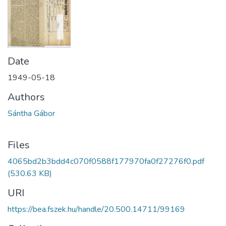
Date
1949-05-18
Authors
Sántha Gábor
Files
4065bd2b3bdd4c070f0588f177970fa0f27276f0.pdf
(530.63 KB)
URI
https://bea.fszek.hu/handle/20.500.14711/99169