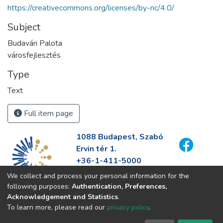
https://creativecommons.org/licenses/by-nc/4.0/
Subject
Budavári Palota
városfejlesztés
Type
Text
Full item page
1088 Budapest, Szabó
Ervin tér 1.
+36-1-411-5000
info@fszek.hu
We collect and process your personal information for the
https://fszek.hu
following purposes:
Authentication, Preferences,
Acknowledgement and Statistics
.
To learn more, please read our
privacy policy
.