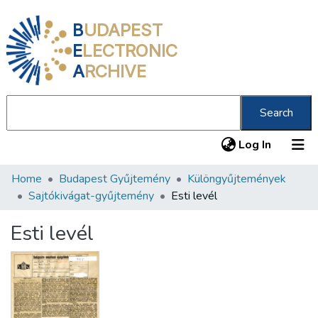
B
UDAPEST
E
LECTRONIC
A
RCHIVE
Search
(current
Log In
Home
Budapest Gyűjtemény
Különgyűjtemények
Communities & Collections
Sajtókivágat-gyűjtemény
Esti levél
All of DSpace
Esti levél
Statistics
About us