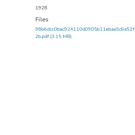
1928
Files
98b6dcc0bac924110d0905b11ebaa5c6a52f
2b.pdf
(3.15 MB)