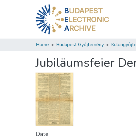
B
UDAPEST
E
LECTRONIC
A
RCHIVE
Home
Budapest Gyűjtemény
Különgyűjt
Jubiläumsfeier De
Date