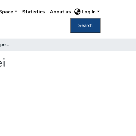
DSpace
Statistics
About us
Log In
Search
Jubiläumsfeier Der Budapester Staatspolizei
i