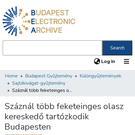
B
UDAPEST
E
LECTRONIC
A
RCHIVE
Search
(current
Log In
Home
Budapest Gyűjtemény
Különgyűjtemények
Communities & Collections
Sajtókivágat-gyűjtemény
All of DSpace
Száznál több feketeinges olasz kereskedő tartózkodik Budapesten
Statistics
Száznál több feketeinges olasz
About us
kereskedő tartózkodik
Budapesten