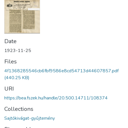
Date
1923-11-25
Files
4f1368285546cb6fbf9586e8cd54713d44607857.pdf
(440.25 KB)
URI
https://bea.fszek.hu/handle/20.500.14711/108374
Collections
Sajtókivágat-gyűjtemény