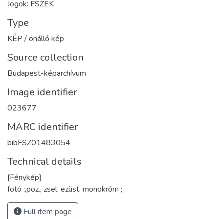
Jogok: FSZEK
Type
KÉP / önálló kép
Source collection
Budapest-képarchívum
Image identifier
023677
MARC identifier
bibFSZ01483054
Technical details
[Fénykép]
fotó :,poz., zsel. ezüst, monokróm ;
Full item page