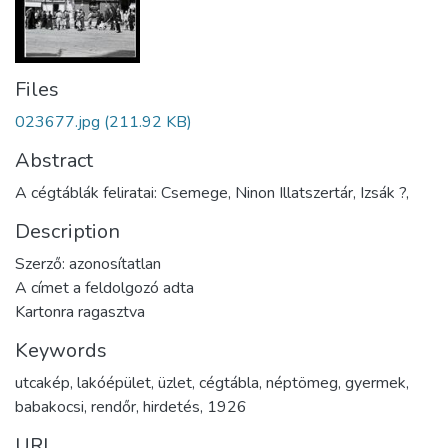
Files
023677.jpg
(211.92 KB)
Abstract
A cégtáblák feliratai: Csemege, Ninon Illatszertár, Izsák ?,
Description
Szerző: azonosítatlan
A címet a feldolgozó adta
Kartonra ragasztva
Keywords
utcakép
,
lakóépület
,
üzlet
,
cégtábla
,
néptömeg
,
gyermek
,
babakocsi
,
rendőr
,
hirdetés
,
1926
URI