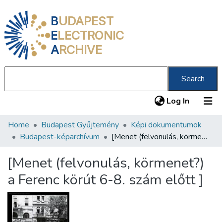
B
UDAPEST
E
LECTRONIC
A
RCHIVE
Search
(current
Log In
Home
Budapest Gyűjtemény
Képi dokumentumok
Communities & Collections
Budapest-képarchívum
[Menet (felvonulás, körmenet?) a Ferenc körút 6-8. szám előtt ]
All of DSpace
[Menet (felvonulás, körmenet?)
Statistics
a Ferenc körút 6-8. szám előtt ]
About us