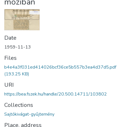
moziban
Date
1959-11-13
Files
b4e4a3f031ed414026bcf36ce5b557b3ea4d37d5.pdf
(193.25 KB)
URI
https://bea.fszek.hu/handle/20.500.14711/103802
Collections
Sajtókivágat-gyűjtemény
Place, address