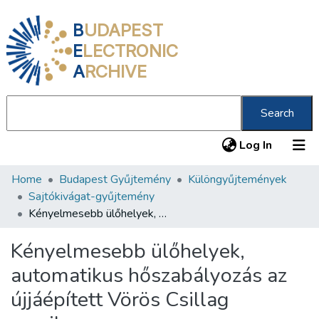
B
UDAPEST
E
LECTRONIC
A
RCHIVE
Search
(current
Log In
Home
Budapest Gyűjtemény
Különgyűjtemények
Communities & Collections
Sajtókivágat-gyűjtemény
All of DSpace
Kényelmesebb ülőhelyek, automatikus hőszabályozás az újjáépített Vörös Csillag moziban
Statistics
Kényelmesebb ülőhelyek,
About us
automatikus hőszabályozás az
újjáépített Vörös Csillag