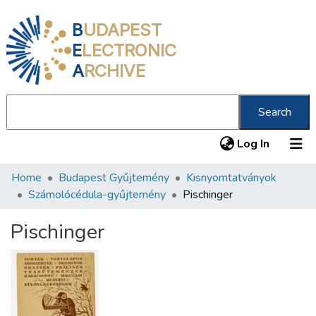
B
UDAPEST
E
LECTRONIC
A
RCHIVE
Search
(current
Log In
Home
Budapest Gyűjtemény
Kisnyomtatványok
Communities & Collections
Számolócédula-gyűjtemény
Pischinger
All of DSpace
Pischinger
Statistics
About us