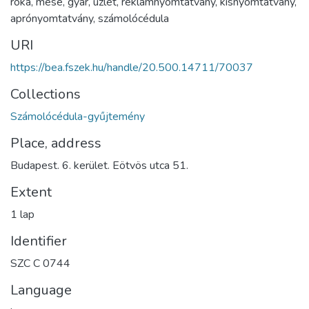
róka
,
mese
,
gyár
,
üzlet
,
reklámnyomtatvány
,
kisnyomtatvány
,
aprónyomtatvány
,
számolócédula
URI
https://bea.fszek.hu/handle/20.500.14711/70037
Collections
Számolócédula-gyűjtemény
Place, address
Budapest. 6. kerület. Eötvös utca 51.
Extent
1 lap
Identifier
SZC C 0744
Language