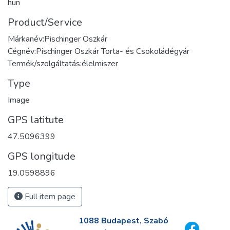
hun
Product/Service
Márkanév:Pischinger Oszkár
Cégnév:Pischinger Oszkár Torta- és Csokoládégyár
Termék/szolgáltatás:élelmiszer
Type
Image
GPS latitute
47.5096399
GPS longitude
19.0598896
Full item page
1088 Budapest, Szabó