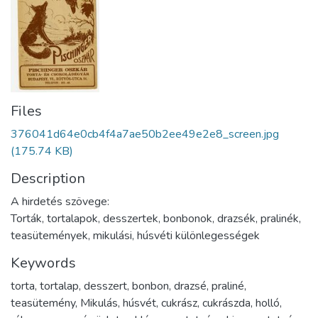
Files
376041d64e0cb4f4a7ae50b2ee49e2e8_screen.jpg
(175.74 KB)
Description
A hirdetés szövege:
Torták, tortalapok, desszertek, bonbonok, drazsék, pralinék,
teasütemények, mikulási, húsvéti különlegességek
Keywords
torta
,
tortalap
,
desszert
,
bonbon
,
drazsé
,
praliné
,
teasütemény
,
Mikulás
,
húsvét
,
cukrász
,
cukrászda
,
holló
,