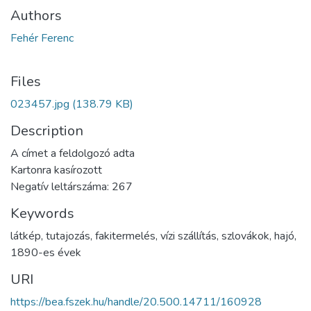
Authors
Fehér Ferenc
Files
023457.jpg
(138.79 KB)
Description
A címet a feldolgozó adta
Kartonra kasírozott
Negatív leltárszáma: 267
Keywords
látkép
,
tutajozás
,
fakitermelés
,
vízi szállítás
,
szlovákok
,
hajó
,
1890-es évek
URI
https://bea.fszek.hu/handle/20.500.14711/160928