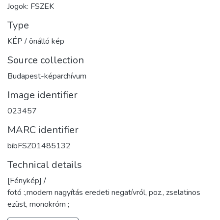
Jogok: FSZEK
Type
KÉP / önálló kép
Source collection
Budapest-képarchívum
Image identifier
023457
MARC identifier
bibFSZ01485132
Technical details
[Fénykép] /
fotó :,modern nagyítás eredeti negatívról, poz., zselatinos
ezüst, monokróm ;