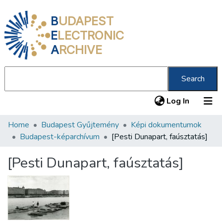
B
UDAPEST
E
LECTRONIC
A
RCHIVE
Search
(current
Log In
Home
Budapest Gyűjtemény
Képi dokumentumok
Communities & Collections
Budapest-képarchívum
[Pesti Dunapart, faúsztatás]
All of DSpace
[Pesti Dunapart, faúsztatás]
Statistics
About us