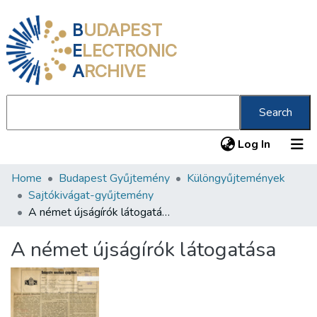
B
UDAPEST
E
LECTRONIC
A
RCHIVE
Search
(current
Log In
Home
Budapest Gyűjtemény
Különgyűjtemények
Communities & Collections
Sajtókivágat-gyűjtemény
All of DSpace
A német újságírók látogatása
Statistics
A német újságírók látogatása
About us