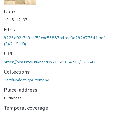
Date
1915-12-07
Files
9226e02c7a9daf59cdc56887b4cda0d292d77641.pdf
(342.15 KB)
URI
https://bea.fszek.hu/handle/20.500.14711/121841
Collections
Sajtókivágat-gyűjtemény
Place, address
Budapest
Temporal coverage