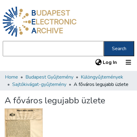
B
UDAPEST
E
LECTRONIC
A
RCHIVE
Search
(current
Log In
Home
Budapest Gyűjtemény
Különgyűjtemények
Communities & Collections
Sajtókivágat-gyűjtemény
A főváros legujabb üzlete
All of DSpace
A főváros legujabb üzlete
Statistics
About us