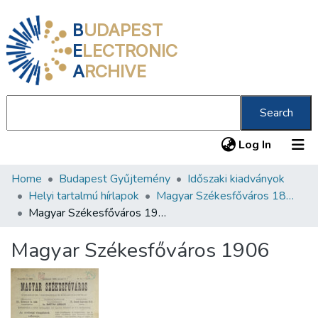
B
UDAPEST
E
LECTRONIC
A
RCHIVE
Search
(current
Log In
Home
Budapest Gyűjtemény
Időszaki kiadványok
Communities & Collections
Helyi tartalmú hírlapok
Magyar Székesfőváros 1898-1906
All of DSpace
Magyar Székesfőváros 1906
Statistics
Magyar Székesfőváros 1906
About us