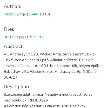
Authors
Klösz György (1844-1913)
Files
000258.jpg
(185.9 KB)
Abstract
VI., Andrássy út 129. Weber Antal terve szerint 1872-
1875-ben a Sugárúti Építő Vállalat építette. Bellevue
néven zenés mulató. 1904-ben lebontották, helyén épült a
Babochay-villa. /Gábor Eszter: Andrássy út. Bp. 2002. p.
60-61./
Description
Szerzőségi adat forrása: Negatívra montírozott felirat
Reprodukciók: RN000226
Az eredeti kép készült: Budapest, 1880-as évek