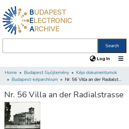
B
UDAPEST
E
LECTRONIC
A
RCHIVE
Search
(current
Log In
Home
Budapest Gyűjtemény
Képi dokumentumok
Communities & Collections
Budapest-képarchívum
Nr. 56 Villa an der Radialstrasse
All of DSpace
Nr. 56 Villa an der Radialstrasse
Statistics
About us