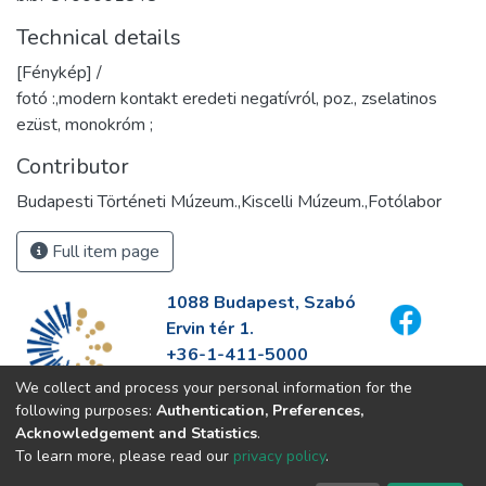
Technical details
[Fénykép] /
fotó :,modern kontakt eredeti negatívról, poz., zselatinos
ezüst, monokróm ;
Contributor
Budapesti Történeti Múzeum.,Kiscelli Múzeum.,Fotólabor
Full item page
1088 Budapest, Szabó
Ervin tér 1.
+36-1-411-5000
info@fszek.hu
We collect and process your personal information for the
https://fszek.hu
following purposes:
Authentication, Preferences,
Acknowledgement and Statistics
.
To learn more, please read our
privacy policy
.