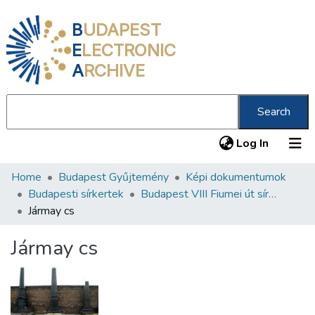
B
UDAPEST
E
LECTRONIC
A
RCHIVE
Search
(current
Log In
Home
Budapest Gyűjtemény
Képi dokumentumok
Communities & Collections
Budapesti sírkertek
Budapest VIII Fiumei út sírkert 3. rész
All of DSpace
Jármay cs
Statistics
Jármay cs
About us