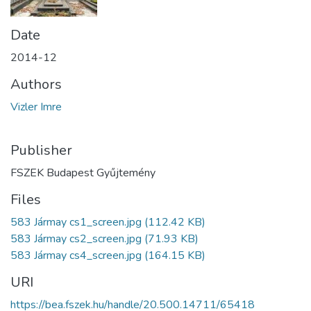
Date
2014-12
Authors
Vizler Imre
Publisher
FSZEK Budapest Gyűjtemény
Files
583 Jármay cs1_screen.jpg
(112.42 KB)
583 Jármay cs2_screen.jpg
(71.93 KB)
583 Jármay cs4_screen.jpg
(164.15 KB)
URI
https://bea.fszek.hu/handle/20.500.14711/65418