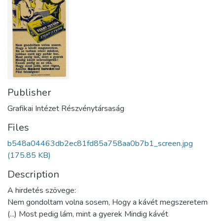
Publisher
Grafikai Intézet Részvénytársaság
Files
b548a04463db2ec81fd85a758aa0b7b1_screen.jpg
(175.85 KB)
Description
A hirdetés szövege:
Nem gondoltam volna sosem, Hogy a kávét megszeretem
(...) Most pedig lám, mint a gyerek Mindig kávét