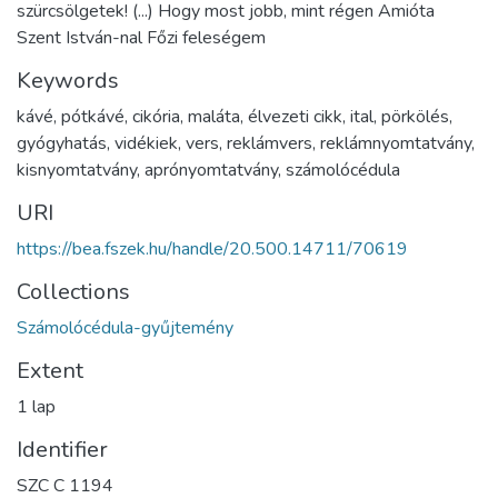
szürcsölgetek! (...) Hogy most jobb, mint régen Amióta
Szent István-nal Főzi feleségem
Keywords
kávé
,
pótkávé
,
cikória
,
maláta
,
élvezeti cikk
,
ital
,
pörkölés
,
gyógyhatás
,
vidékiek
,
vers
,
reklámvers
,
reklámnyomtatvány
,
kisnyomtatvány
,
aprónyomtatvány
,
számolócédula
URI
https://bea.fszek.hu/handle/20.500.14711/70619
Collections
Számolócédula-gyűjtemény
Extent
1 lap
Identifier
SZC C 1194