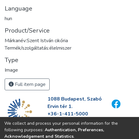
Language
hun
Product/Service
Márkanév:Szent István cikória
Termék/szolgáltatás:élelmiszer
Type
Image
Full item page
1088 Budapest, Szabó
Ervin tér 1.
+36-1-411-5000
info@fszek.hu
We collect and process your personal information for the
https://fszek.hu
following purposes:
Authentication, Preferences,
Acknowledgement and Statistics
.