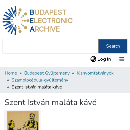
B
UDAPEST
E
LECTRONIC
A
RCHIVE
Search
(current
Log In
Home
Budapest Gyűjtemény
Kisnyomtatványok
Communities & Collections
Számolócédula-gyűjtemény
All of DSpace
Szent István maláta kávé
Statistics
Szent István maláta kávé
About us