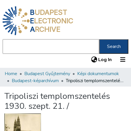
B
UDAPEST
E
LECTRONIC
A
RCHIVE
Search
(current
Log In
Home
Budapest Gyűjtemény
Képi dokumentumok
Communities & Collections
Budapest-képarchívum
Tripoliszi templomszentelés 1930. szept. 21. /
All of DSpace
Tripoliszi templomszentelés
Statistics
1930. szept. 21. /
About us