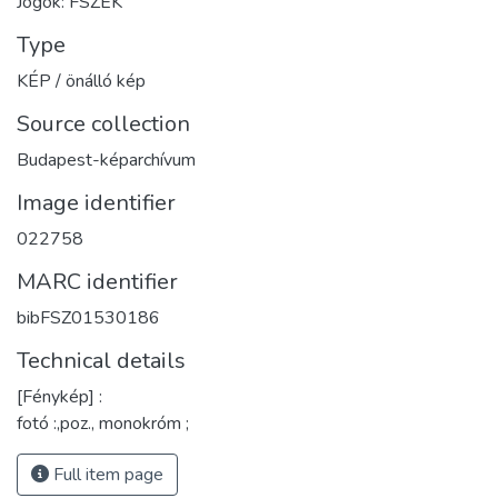
Jogok: FSZEK
Type
KÉP / önálló kép
Source collection
Budapest-képarchívum
Image identifier
022758
MARC identifier
bibFSZ01530186
Technical details
[Fénykép] :
fotó :,poz., monokróm ;
Full item page