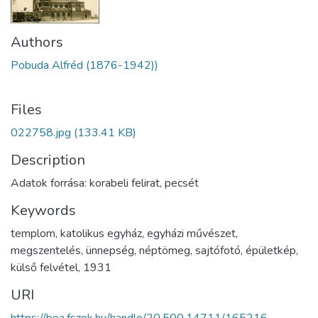
Authors
Pobuda Alfréd (1876-1942))
Files
022758.jpg
(133.41 KB)
Description
Adatok forrása: korabeli felirat, pecsét
Keywords
templom
,
katolikus egyház
,
egyházi művészet
,
megszentelés
,
ünnepség
,
néptömeg
,
sajtófotó
,
épületkép
,
külső felvétel
,
1931
URI
https://bea.fszek.hu/handle/20.500.14711/165216