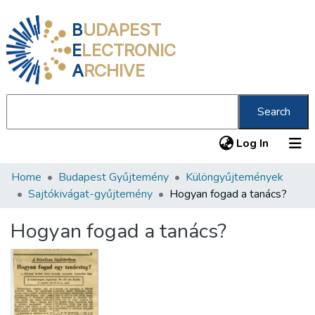
B
UDAPEST
E
LECTRONIC
A
RCHIVE
Search
(current
Log In
Home
Budapest Gyűjtemény
Különgyűjtemények
Communities & Collections
Sajtókivágat-gyűjtemény
Hogyan fogad a tanács?
All of DSpace
Hogyan fogad a tanács?
Statistics
About us