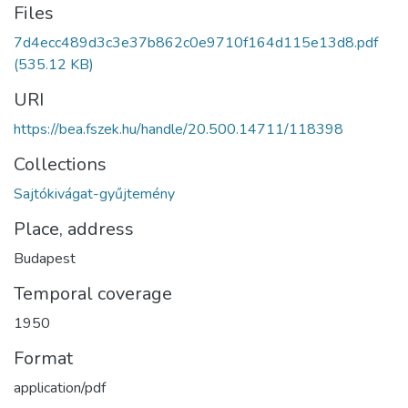
Files
7d4ecc489d3c3e37b862c0e9710f164d115e13d8.pdf
(535.12 KB)
URI
https://bea.fszek.hu/handle/20.500.14711/118398
Collections
Sajtókivágat-gyűjtemény
Place, address
Budapest
Temporal coverage
1950
Format
application/pdf