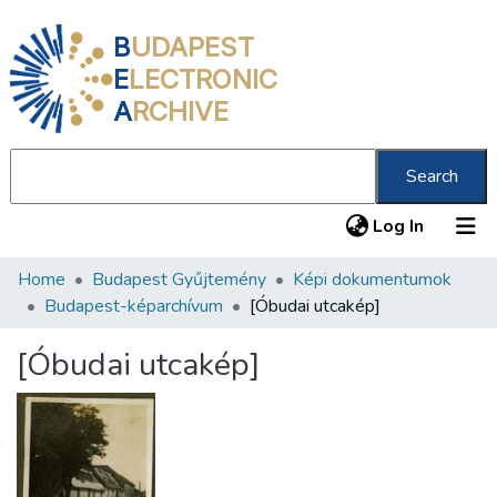
B
UDAPEST
E
LECTRONIC
A
RCHIVE
Search
(current
Log In
Home
Budapest Gyűjtemény
Képi dokumentumok
Communities & Collections
Budapest-képarchívum
[Óbudai utcakép]
All of DSpace
[Óbudai utcakép]
Statistics
About us