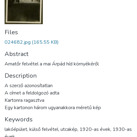
Files
024682.jpg
(165.55 KB)
Abstract
Amatőr felvétel a mai Árpád híd környékéről
Description
A szerző azonosítatlan
A címet a feldolgozó adta
Kartonra ragasztva
Egy kartonon három ugyanakkora méretű kép
Keywords
lakóépület
,
külső felvétel
,
utcakép
,
1920-as évek
,
1930-as
évek