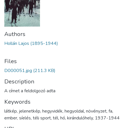
Authors
Hollán Lajos (1895-1944)
Files
D000051.jpg
(211.3 KB)
Description
A címet a feldolgozó adta
Keywords
látkép
,
jelenetkép
,
hegyvidék
,
hegyoldal
,
növényzet
,
fa
,
ember
,
síelés
,
téli sport
,
tél
,
hó
,
kirándulóhely
,
1937-1944