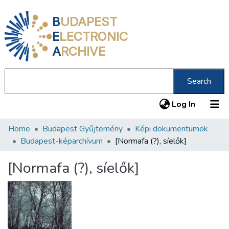
B
UDAPEST
E
LECTRONIC
A
RCHIVE
Search
(current
Log In
Home
Budapest Gyűjtemény
Képi dokumentumok
Communities & Collections
Budapest-képarchívum
[Normafa (?), síelők]
All of DSpace
[Normafa (?), síelők]
Statistics
About us