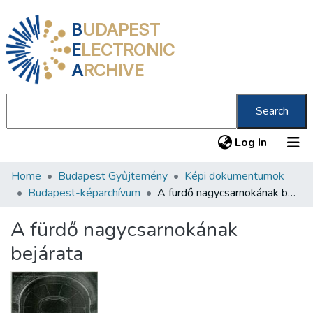
B
UDAPEST
E
LECTRONIC
A
RCHIVE
Search
(current
Log In
Home
Budapest Gyűjtemény
Képi dokumentumok
Communities & Collections
Budapest-képarchívum
A fürdő nagycsarnokának bejárata
All of DSpace
A fürdő nagycsarnokának
Statistics
bejárata
About us