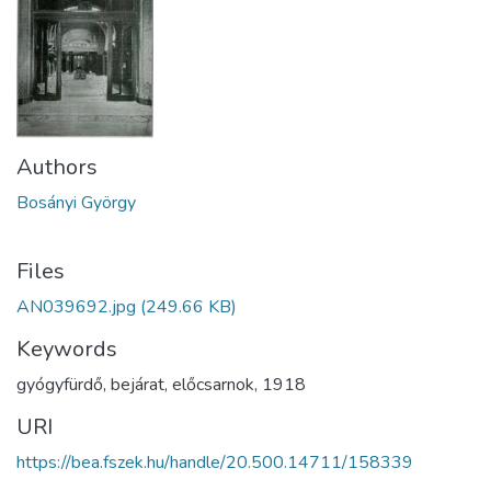
Authors
Bosányi György
Files
AN039692.jpg
(249.66 KB)
Keywords
gyógyfürdő
,
bejárat
,
előcsarnok
,
1918
URI
https://bea.fszek.hu/handle/20.500.14711/158339