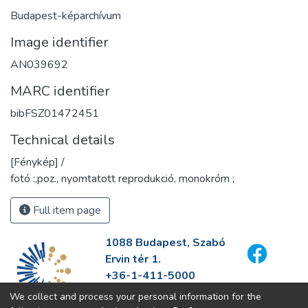
Budapest-képarchívum
Image identifier
AN039692
MARC identifier
bibFSZ01472451
Technical details
[Fénykép] /
fotó :,poz., nyomtatott reprodukció, monokróm ;
Full item page
1088 Budapest, Szabó
Ervin tér 1.
+36-1-411-5000
info@fszek.hu
We collect and process your personal information for the