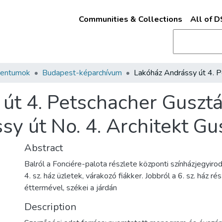
Communities & Collections
All of 
mentumok
Budapest-képarchívum
út 4. Petschacher Gusztá
 út No. 4. Architekt Gus
Abstract
Balról a Fonciére-palota részlete központi színházjegyirod
4. sz. ház üzletek, várakozó fiákker. Jobbról a 6. sz. ház 
éttermével, székei a járdán
Description