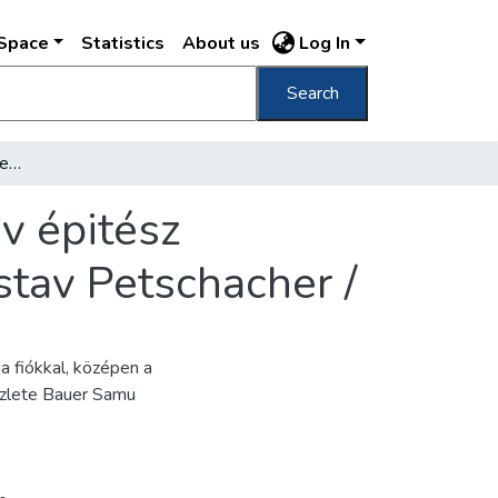
DSpace
Statistics
About us
Log In
Search
Lakóház Andrássy út 4. Petschacher Gusztáv épitész Wohnhaus Andrássy út No. 4. Architekt Gustav Petschacher /
v épitész
tav Petschacher /
a fiókkal, középen a
részlete Bauer Samu