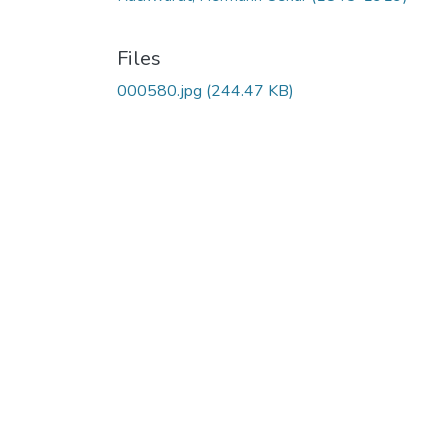
Files
000580.jpg
(244.47 KB)