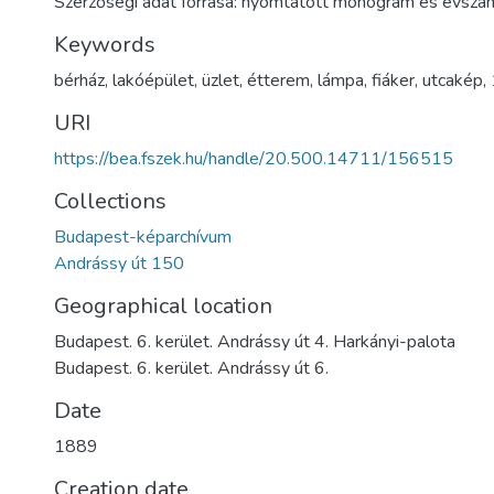
Szerzőségi adat forrása: nyomtatott monogram és évszá
Keywords
bérház
,
lakóépület
,
üzlet
,
étterem
,
lámpa
,
fiáker
,
utcakép
,
URI
https://bea.fszek.hu/handle/20.500.14711/156515
Collections
Budapest-képarchívum
Andrássy út 150
Geographical location
Budapest. 6. kerület. Andrássy út 4. Harkányi-palota
Budapest. 6. kerület. Andrássy út 6.
Date
1889
Creation date