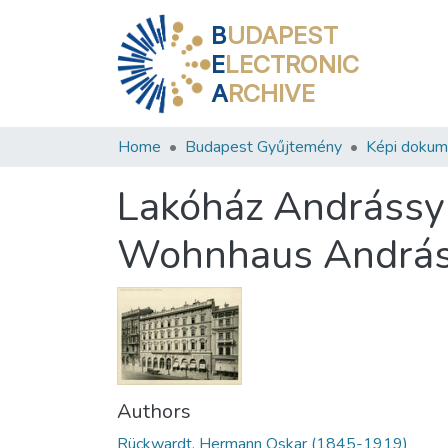
B
UDAPEST
E
LECTRONIC
A
RCHIVE
Home
Budapest Gyűjtemény
Képi doku
Lakóház Andrássy 
Wohnhaus Andrássy
Authors
Rückwardt, Hermann Oskar (1845-1919)