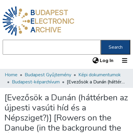
B
UDAPEST
E
LECTRONIC
A
RCHIVE
Search
(current
Log In
Home
Budapest Gyűjtemény
Képi dokumentumok
Communities & Collections
Budapest-képarchívum
[Evezősök a Dunán (háttérben az újpesti vasúti híd és a Népsziget?)] [Rowers on the Danube (in the background the Újpest railway bridge and Népsziget?)]
All of DSpace
[Evezősök a Dunán (háttérben az
Statistics
újpesti vasúti híd és a
About us
Népsziget?)] [Rowers on the
Danube (in the background the