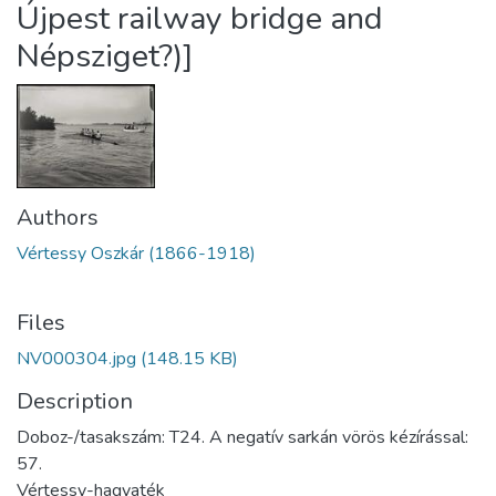
Újpest railway bridge and
Népsziget?)]
Authors
Vértessy Oszkár (1866-1918)
Files
NV000304.jpg
(148.15 KB)
Description
Doboz-/tasakszám: T24. A negatív sarkán vörös kézírással:
57.
Vértessy-hagyaték