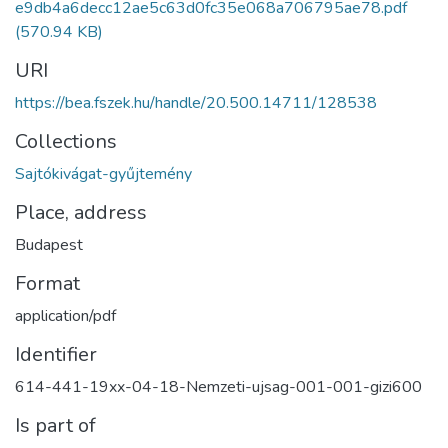
e9db4a6decc12ae5c63d0fc35e068a706795ae78.pdf
(570.94 KB)
URI
https://bea.fszek.hu/handle/20.500.14711/128538
Collections
Sajtókivágat-gyűjtemény
Place, address
Budapest
Format
application/pdf
Identifier
614-441-19xx-04-18-Nemzeti-ujsag-001-001-gizi600
Is part of