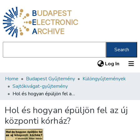
B
UDAPEST
E
LECTRONIC
A
RCHIVE
Search
(current
Log In
Home
Budapest Gyűjtemény
Különgyűjtemények
Communities & Collections
Sajtókivágat-gyűjtemény
All of DSpace
Hol és hogyan épüljön fel az új központi kórház?
Statistics
Hol és hogyan épüljön fel az új
About us
központi kórház?