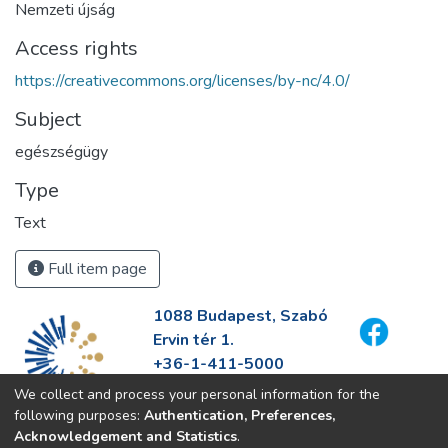
Nemzeti újság
Access rights
https://creativecommons.org/licenses/by-nc/4.0/
Subject
egészségügy
Type
Text
Full item page
1088 Budapest, Szabó
Ervin tér 1.
+36-1-411-5000
info@fszek.hu
We collect and process your personal information for the
https://fszek.hu
following purposes:
Authentication, Preferences,
Acknowledgement and Statistics
.