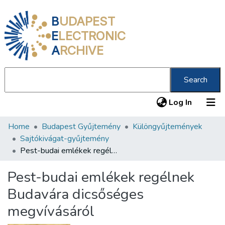
B
UDAPEST
E
LECTRONIC
A
RCHIVE
Search
(current
Log In
Home
Budapest Gyűjtemény
Különgyűjtemények
Communities & Collections
Sajtókivágat-gyűjtemény
All of DSpace
Pest-budai emlékek regélnek Budavára dicsőséges megvívásáról
Statistics
Pest-budai emlékek regélnek
About us
Budavára dicsőséges
megvívásáról