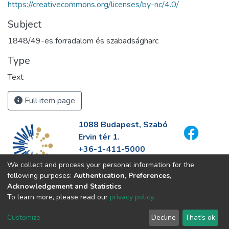
https://creativecommons.org/licenses/by-nc/4.0/
Subject
1848/49-es forradalom és szabadságharc
Type
Text
Full item page
1088 Budapest, Szabó
Ervin tér 1.
+36-1-411-5000
info@fszek.hu
We collect and process your personal information for the
https://fszek.hu
following purposes:
Authentication, Preferences,
Acknowledgement and Statistics
.
To learn more, please read our
privacy policy
.
Customize
Decline
That's ok