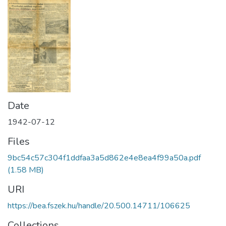
Date
1942-07-12
Files
9bc54c57c304f1ddfaa3a5d862e4e8ea4f99a50a.pdf
(1.58 MB)
URI
https://bea.fszek.hu/handle/20.500.14711/106625
Collections