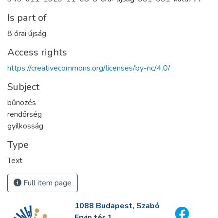
Is part of
8 órai újság
Access rights
https://creativecommons.org/licenses/by-nc/4.0/
Subject
bűnözés
rendőrség
gyilkosság
Type
Text
Full item page
1088 Budapest, Szabó
Ervin tér 1.