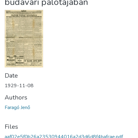
budavári palotájában
Date
1929-11-08
Authors
Faragó Jenő
Files
aaf02e5f0b26a23530944016a2d3d6d8f4bafcae.pdf