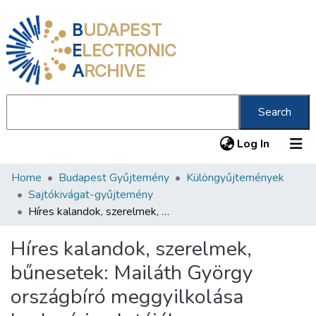
B
UDAPEST
E
LECTRONIC
A
RCHIVE
Search
(current
Log In
Home
Budapest Gyűjtemény
Különgyűjtemények
Communities & Collections
Sajtókivágat-gyűjtemény
All of DSpace
Híres kalandok, szerelmek, bűnesetek: Mailáth György országbíró meggyilkolása budavári palotájában
Statistics
Híres kalandok, szerelmek,
About us
bűnesetek: Mailáth György
országbíró meggyilkolása