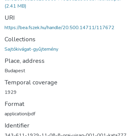
(2.41 MB)
URI
https://bea.fszek.hu/handle/20.500.14711/117672
Collections
Sajtókivágat-gyűjtemény
Place, address
Budapest
Temporal coverage
1929
Format
application/pdf
Identifier
343-611-1929-11-08-8-orai-ujsag-001-001-kata777