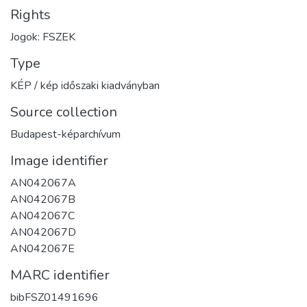
Rights
Jogok: FSZEK
Type
KÉP / kép időszaki kiadványban
Source collection
Budapest-képarchívum
Image identifier
AN042067A
AN042067B
AN042067C
AN042067D
AN042067E
MARC identifier
bibFSZ01491696