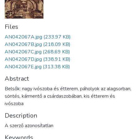
Files
AN042067A.jpg
(233.97 KB)
AN042067B.jpg
(218.09 KB)
AN042067C.jpg
(268.69 KB)
AN042067D.jpg
(338.91 KB)
AN042067E.jpg
(313.38 KB)
Abstract
Belsők: nagy ivószoba és étterem, páholyok az alagsorban,
söntés, kármentő a csárdaszobában, kis étterem és
ivószoba
Description
A szerző azonosítatlan
Keywords