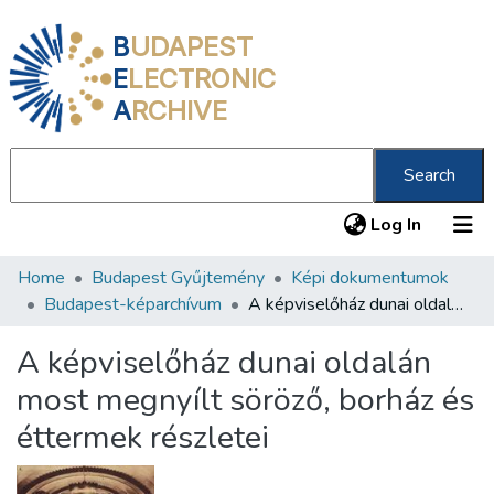
B
UDAPEST
E
LECTRONIC
A
RCHIVE
Search
(current
Log In
Home
Budapest Gyűjtemény
Képi dokumentumok
Communities & Collections
Budapest-képarchívum
A képviselőház dunai oldalán most megnyílt söröző, borház és éttermek részletei
All of DSpace
A képviselőház dunai oldalán
Statistics
most megnyílt söröző, borház és
About us
éttermek részletei