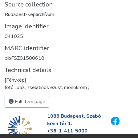
Source collection
Budapest-képarchívum
Image identifier
041025
MARC identifier
bibFSZ01500618
Technical details
[Fénykép]
fotó :,poz., zselatinos ezüst, monokróm ;
Full item page
1088 Budapest, Szabó
Ervin tér 1.
+36-1-411-5000