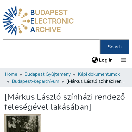
B
UDAPEST
E
LECTRONIC
A
RCHIVE
Search
(current
Log In
Home
Budapest Gyűjtemény
Képi dokumentumok
Communities & Collections
Budapest-képarchívum
[Márkus László színházi rendező feleségével lakásában]
All of DSpace
[Márkus László színházi rendező
Statistics
feleségével lakásában]
About us