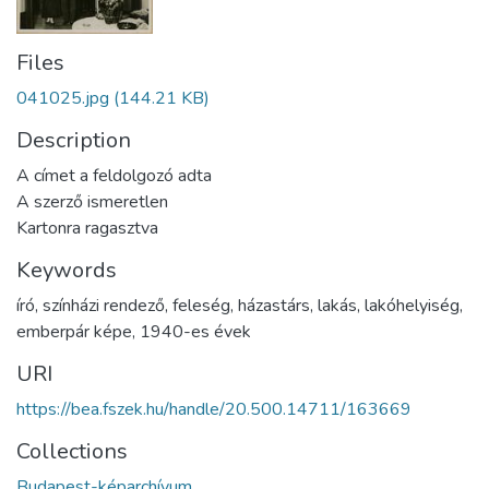
Files
041025.jpg
(144.21 KB)
Description
A címet a feldolgozó adta
A szerző ismeretlen
Kartonra ragasztva
Keywords
író
,
színházi rendező
,
feleség
,
házastárs
,
lakás
,
lakóhelyiség
,
emberpár képe
,
1940-es évek
URI
https://bea.fszek.hu/handle/20.500.14711/163669
Collections
Budapest-képarchívum