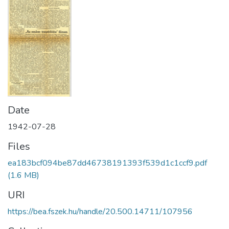
Date
1942-07-28
Files
ea183bcf094be87dd46738191393f539d1c1ccf9.pdf
(1.6 MB)
URI
https://bea.fszek.hu/handle/20.500.14711/107956