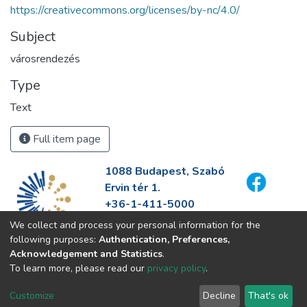
https://creativecommons.org/licenses/by-nc/4.0/
Subject
városrendezés
Type
Text
Full item page
1088 Budapest, Szabó
Ervin tér 1.
+36-1-411-5000
info@fszek.hu
We collect and process your personal information for the
https://fszek.hu
following purposes:
Authentication, Preferences,
Acknowledgement and Statistics
.
To learn more, please read our
privacy policy
.
Customize
Decline
That's ok