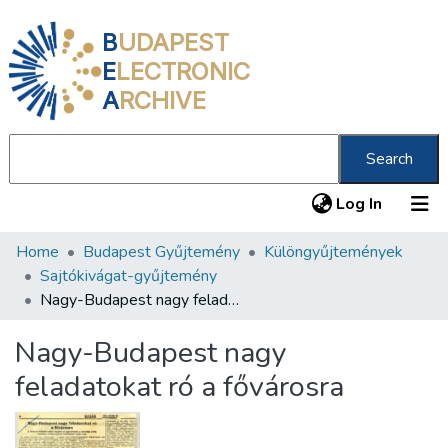
B
UDAPEST
E
LECTRONIC
A
RCHIVE
Search
(current
Log In
Home
Budapest Gyűjtemény
Különgyűjtemények
Communities & Collections
Sajtókivágat-gyűjtemény
All of DSpace
Nagy-Budapest nagy feladatokat ró a fővárosra
Statistics
Nagy-Budapest nagy
About us
feladatokat ró a fővárosra