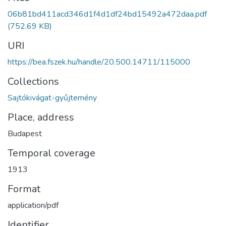
06b81bd411acd346d1f4d1df24bd15492a472daa.pdf
(752.69 KB)
URI
https://bea.fszek.hu/handle/20.500.14711/115000
Collections
Sajtókivágat-gyűjtemény
Place, address
Budapest
Temporal coverage
1913
Format
application/pdf
Identifier