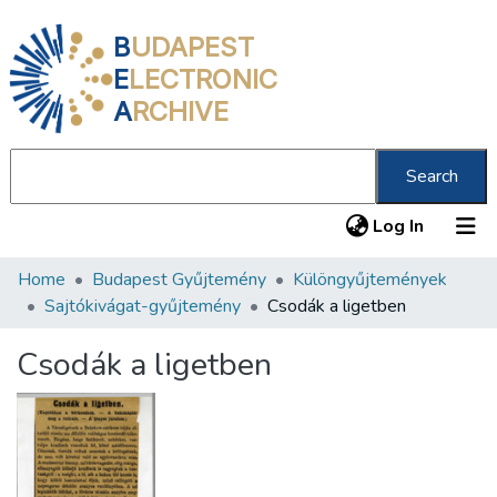
B
UDAPEST
E
LECTRONIC
A
RCHIVE
Search
(current
Log In
Home
Budapest Gyűjtemény
Különgyűjtemények
Communities & Collections
Sajtókivágat-gyűjtemény
Csodák a ligetben
All of DSpace
Csodák a ligetben
Statistics
About us