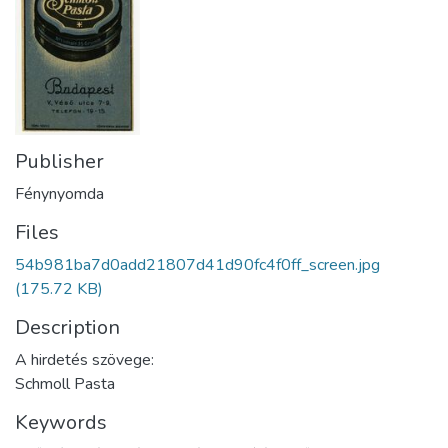
Publisher
Fénynyomda
Files
54b981ba7d0add21807d41d90fc4f0ff_screen.jpg
(175.72 KB)
Description
A hirdetés szövege:
Schmoll Pasta
Keywords