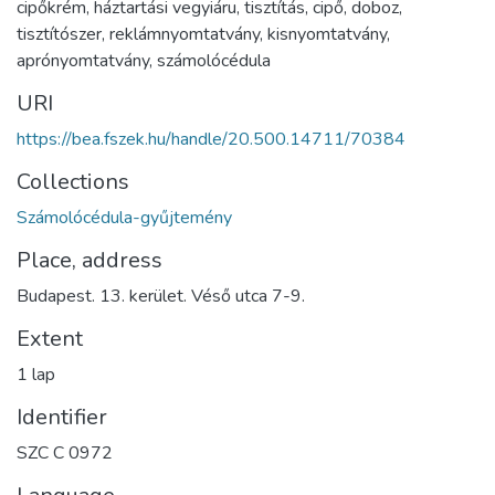
cipőkrém
,
háztartási vegyiáru
,
tisztítás
,
cipő
,
doboz
,
tisztítószer
,
reklámnyomtatvány
,
kisnyomtatvány
,
aprónyomtatvány
,
számolócédula
URI
https://bea.fszek.hu/handle/20.500.14711/70384
Collections
Számolócédula-gyűjtemény
Place, address
Budapest. 13. kerület. Véső utca 7-9.
Extent
1 lap
Identifier
SZC C 0972