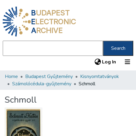
B
UDAPEST
E
LECTRONIC
A
RCHIVE
Search
(current
Log In
Home
Budapest Gyűjtemény
Kisnyomtatványok
Communities & Collections
Számolócédula-gyűjtemény
Schmoll
All of DSpace
Schmoll
Statistics
About us