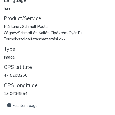
Language
hun
Product/Service
Márkanév:Schmoll Pasta
Cégnév:Schmoll és Kallós Cipőkrém Gyár Rt.
Termék/szolgáltatás:háztartási cikk
Type
Image
GPS latitute
47.5288268
GPS longitude
19.0636554
Full item page