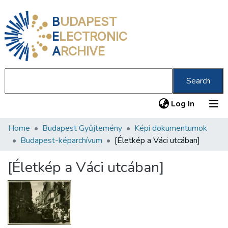
B
UDAPEST
E
LECTRONIC
A
RCHIVE
Search
(current
Log In
Home
Budapest Gyűjtemény
Képi dokumentumok
Communities & Collections
Budapest-képarchívum
[Életkép a Váci utcában]
All of DSpace
[Életkép a Váci utcában]
Statistics
About us