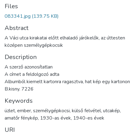
Files
083341.jpg
(139.75 KB)
Abstract
A Váci utca kirakatai előtt elhaladó járókelők, az úttesten
középen személygépkocsik
Description
A szerző azonosítatlan
A címet a feldolgozó adta
Albumból kiemelt kartonra ragasztva, hat kép egy kartonon
B.kisny. 7226
Keywords
üzlet
,
ember
,
személygépkocsi
,
külső felvétel
,
utcakép
,
amatőr fénykép
,
1930-as évek
,
1940-es évek
URI