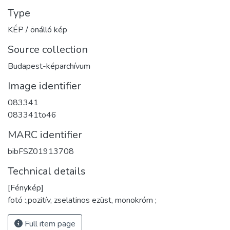
Type
KÉP / önálló kép
Source collection
Budapest-képarchívum
Image identifier
083341
083341to46
MARC identifier
bibFSZ01913708
Technical details
[Fénykép]
fotó :,pozitív, zselatinos ezüst, monokróm ;
Full item page