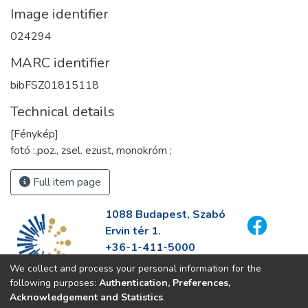
Image identifier
024294
MARC identifier
bibFSZ01815118
Technical details
[Fénykép]
fotó :,poz., zsel. ezüst, monokróm ;
Full item page
1088 Budapest, Szabó
Ervin tér 1.
+36-1-411-5000
info@fszek.hu
We collect and process your personal information for the
https://fszek.hu
following purposes:
Authentication, Preferences,
Acknowledgement and Statistics
.