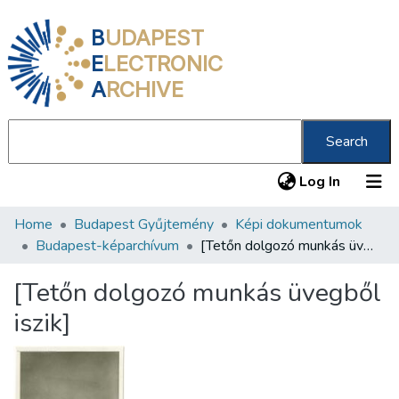
B
UDAPEST
E
LECTRONIC
A
RCHIVE
Search
(current
Log In
Home
Budapest Gyűjtemény
Képi dokumentumok
Communities & Collections
Budapest-képarchívum
[Tetőn dolgozó munkás üvegből iszik]
All of DSpace
[Tetőn dolgozó munkás üvegből
Statistics
iszik]
About us