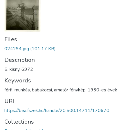
Files
024294.jpg
(101.17 KB)
Description
B. kisny. 6972
Keywords
férfi
,
munkás
,
babakocsi
,
amatőr fénykép
,
1930-es évek
URI
https://bea.fszek.hu/handle/20.500.14711/170670
Collections