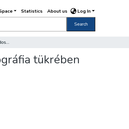
DSpace
Statistics
About us
Log In
Search
Parasztságunk évszázados harcai egy bibliográfia tükrében
gráfia tükrében