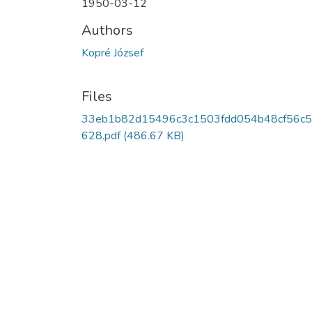
1950-03-12
Authors
Kopré József
Files
33eb1b82d15496c3c1503fdd054b48cf56c
628.pdf
(486.67 KB)