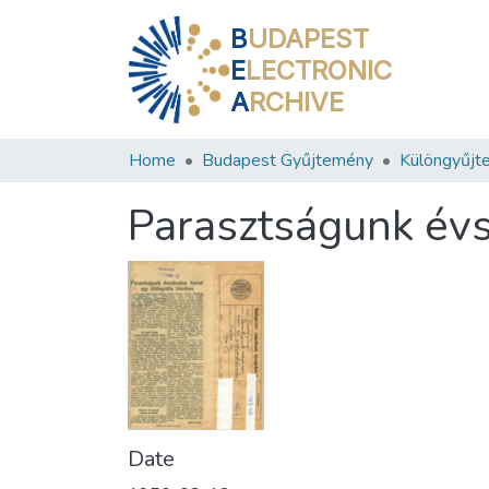
B
UDAPEST
E
LECTRONIC
A
RCHIVE
Home
Budapest Gyűjtemény
Különgyűjt
Parasztságunk évs
Date