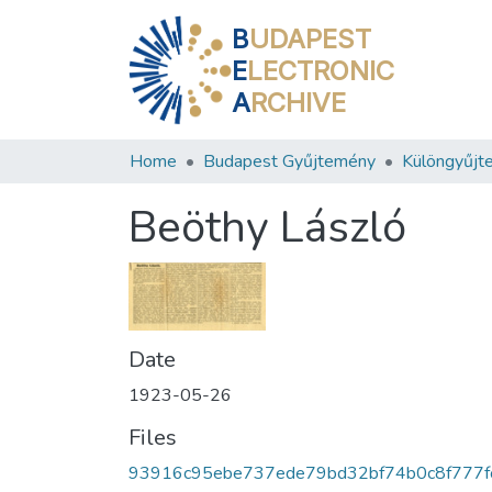
B
UDAPEST
E
LECTRONIC
A
RCHIVE
Home
Budapest Gyűjtemény
Különgyűjt
Beöthy László
Date
1923-05-26
Files
93916c95ebe737ede79bd32bf74b0c8f777f