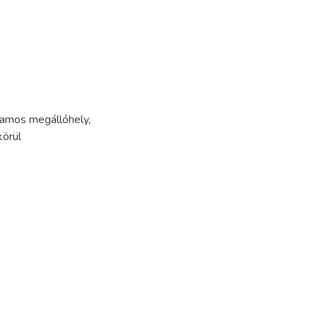
llamos megállóhely
,
örül