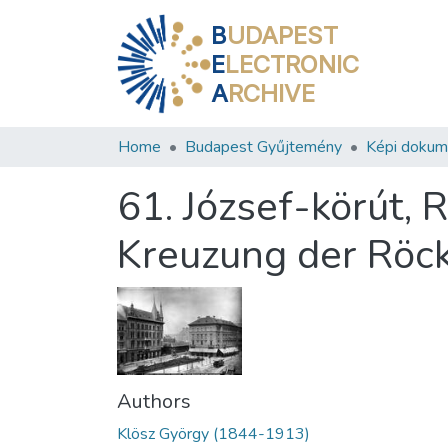
B
UDAPEST
E
LECTRONIC
A
RCHIVE
Home
Budapest Gyűjtemény
Képi doku
61. József-körút, 
Kreuzung der Röck
Authors
Klösz György (1844-1913)