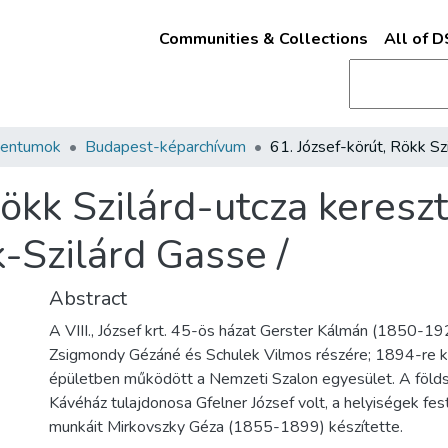
Communities & Collections
All of 
mentumok
Budapest-képarchívum
Rökk Szilárd-utcza keresz
-Szilárd Gasse /
Abstract
A VIII., József krt. 45-ös házat Gerster Kálmán (1850-19
Zsigmondy Gézáné és Schulek Vilmos részére; 1894-re ké
épületben működött a Nemzeti Szalon egyesület. A földs
Kávéház tulajdonosa Gfelner József volt, a helyiségek fest
munkáit Mirkovszky Géza (1855-1899) készítette.