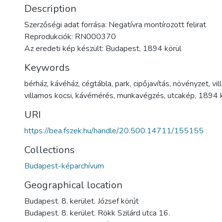
Description
Szerzőségi adat forrása: Negatívra montírozott felirat
Reprodukciók: RN000370
Az eredeti kép készült: Budapest, 1894 körül
Keywords
bérház
,
kávéház
,
cégtábla
,
park
,
cipőjavítás
,
növényzet
,
vi
villamos kocsi
,
kávémérés
,
munkavégzés
,
utcakép
,
1894 k
URI
https://bea.fszek.hu/handle/20.500.14711/155155
Collections
Budapest-képarchívum
Geographical location
Budapest. 8. kerület. József körút
Budapest. 8. kerület. Rökk Szilárd utca 16.