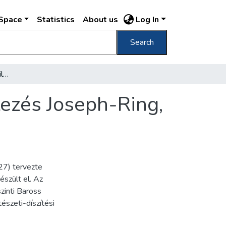
DSpace
Statistics
About us
Log In
Search
61. József-körút, Rökk Szilárd-utcza keresztezés Joseph-Ring, Kreuzung der Röck-Szilárd Gasse /
tezés Joseph-Ring,
27) tervezte
szült el. Az
zinti Baross
észeti-díszítési