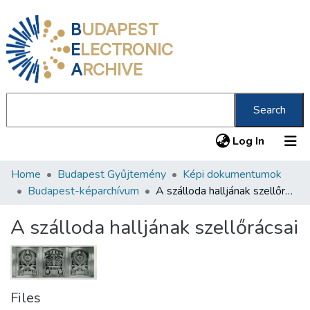
B
UDAPEST
E
LECTRONIC
A
RCHIVE
Search
(current
Log In
Home
Budapest Gyűjtemény
Képi dokumentumok
Communities & Collections
Budapest-képarchívum
A szálloda halljának szellőrácsai
All of DSpace
A szálloda halljának szellőrácsai
Statistics
About us
Files