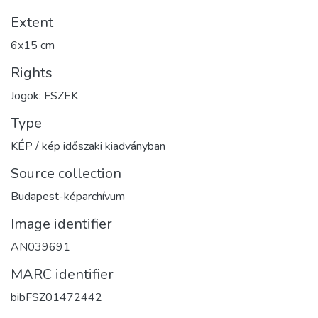
Extent
6x15 cm
Rights
Jogok: FSZEK
Type
KÉP / kép időszaki kiadványban
Source collection
Budapest-képarchívum
Image identifier
AN039691
MARC identifier
bibFSZ01472442