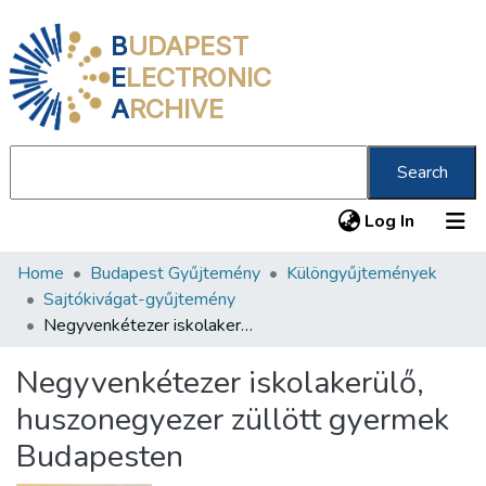
B
UDAPEST
E
LECTRONIC
A
RCHIVE
Search
(current
Log In
Home
Budapest Gyűjtemény
Különgyűjtemények
Communities & Collections
Sajtókivágat-gyűjtemény
All of DSpace
Negyvenkétezer iskolakerülő, huszonegyezer züllött gyermek Budapesten
Statistics
Negyvenkétezer iskolakerülő,
About us
huszonegyezer züllött gyermek
Budapesten