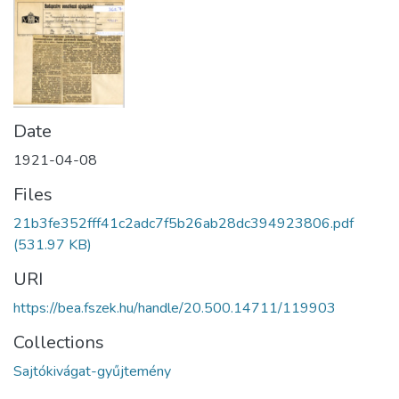
Date
1921-04-08
Files
21b3fe352fff41c2adc7f5b26ab28dc394923806.pdf
(531.97 KB)
URI
https://bea.fszek.hu/handle/20.500.14711/119903
Collections
Sajtókivágat-gyűjtemény