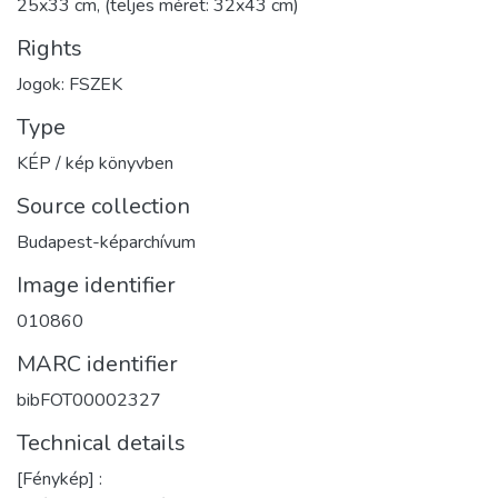
25x33 cm, (teljes méret: 32x43 cm)
Rights
Jogok: FSZEK
Type
KÉP / kép könyvben
Source collection
Budapest-képarchívum
Image identifier
010860
MARC identifier
bibFOT00002327
Technical details
[Fénykép] :