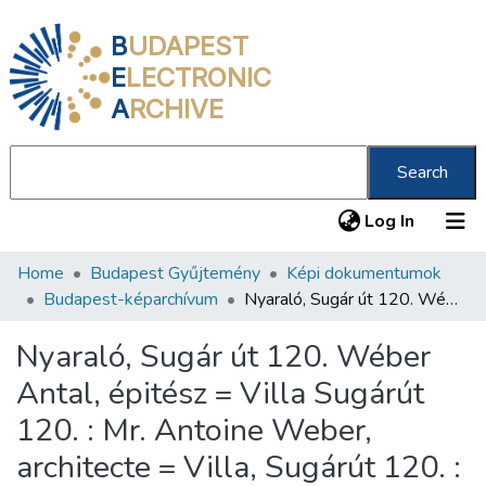
B
UDAPEST
E
LECTRONIC
A
RCHIVE
Search
(current
Log In
Home
Budapest Gyűjtemény
Képi dokumentumok
Communities & Collections
Budapest-képarchívum
Nyaraló, Sugár út 120. Wéber Antal, épitész = Villa Sugárút 120. : Mr. Antoine Weber, architecte = Villa, Sugárút 120. : Anton Weber, Architect /
All of DSpace
Nyaraló, Sugár út 120. Wéber
Statistics
Antal, épitész = Villa Sugárút
About us
120. : Mr. Antoine Weber,
architecte = Villa, Sugárút 120. :