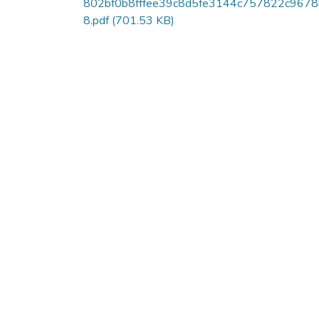
802bf0b8fffee39c8d5fe3144c757822c967
8.pdf
(701.53 KB)