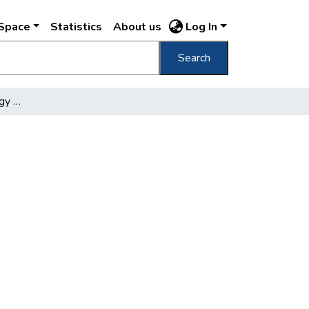
DSpace
Statistics
About us
Log In
Search
Tizennégymillió könyv egy év alatt