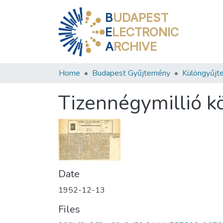
B
UDAPEST
E
LECTRONIC
A
RCHIVE
Home
Budapest Gyűjtemény
Különgyűjt
Tizennégymillió kö
Date
1952-12-13
Files