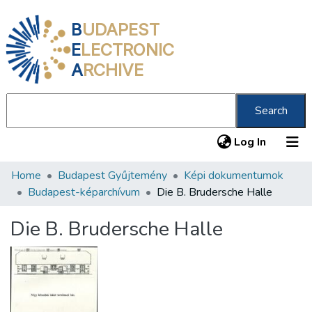
B
UDAPEST
E
LECTRONIC
A
RCHIVE
Search
(current
Log In
Home
Budapest Gyűjtemény
Képi dokumentumok
Communities & Collections
Budapest-képarchívum
Die B. Brudersche Halle
All of DSpace
Die B. Brudersche Halle
Statistics
About us