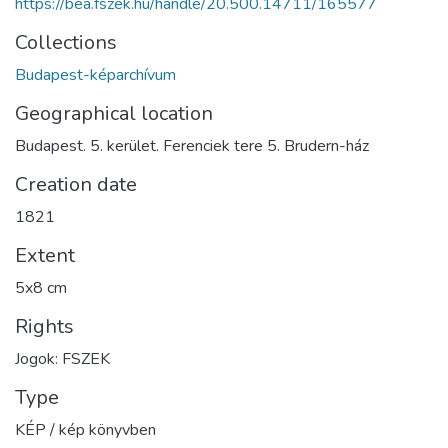
https://bea.fszek.hu/handle/20.500.14711/165577
Collections
Budapest-képarchívum
Geographical location
Budapest. 5. kerület. Ferenciek tere 5. Brudern-ház
Creation date
1821
Extent
5x8 cm
Rights
Jogok: FSZEK
Type
KÉP / kép könyvben