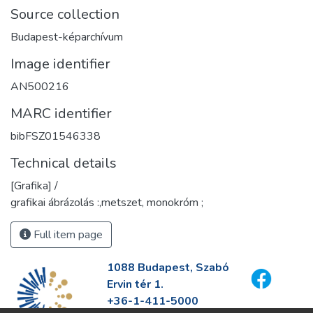
Source collection
Budapest-képarchívum
Image identifier
AN500216
MARC identifier
bibFSZ01546338
Technical details
[Grafika] /
grafikai ábrázolás :,metszet, monokróm ;
Full item page
1088 Budapest, Szabó
Ervin tér 1.
+36-1-411-5000