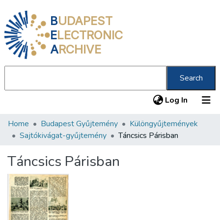
B
UDAPEST
E
LECTRONIC
A
RCHIVE
Search
(current
Log In
Home
Budapest Gyűjtemény
Különgyűjtemények
Communities & Collections
Sajtókivágat-gyűjtemény
Táncsics Párisban
All of DSpace
Táncsics Párisban
Statistics
About us