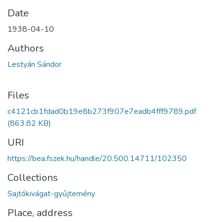
Date
1938-04-10
Authors
Lestyán Sándor
Files
c4121cb1fdad0b19e8b273f907e7eadb4fff9789.pdf
(863.82 KB)
URI
https://bea.fszek.hu/handle/20.500.14711/102350
Collections
Sajtókivágat-gyűjtemény
Place, address