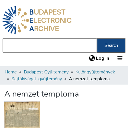
B
UDAPEST
E
LECTRONIC
A
RCHIVE
Search
(current
Log In
Home
Budapest Gyűjtemény
Különgyűjtemények
Communities & Collections
Sajtókivágat-gyűjtemény
A nemzet temploma
All of DSpace
A nemzet temploma
Statistics
About us