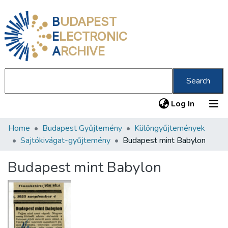
B
UDAPEST
E
LECTRONIC
A
RCHIVE
Search
(current
Log In
Home
Budapest Gyűjtemény
Különgyűjtemények
Communities & Collections
Sajtókivágat-gyűjtemény
Budapest mint Babylon
All of DSpace
Budapest mint Babylon
Statistics
About us