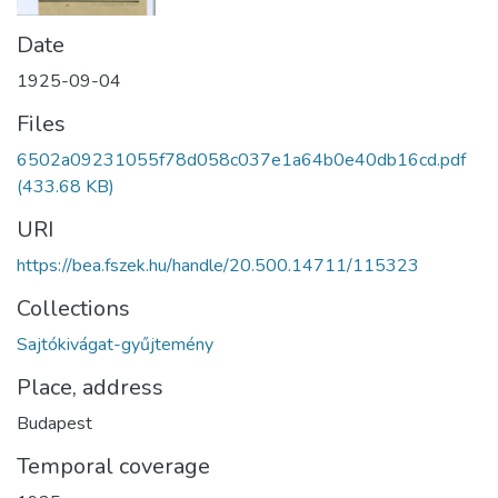
Date
1925-09-04
Files
6502a09231055f78d058c037e1a64b0e40db16cd.pdf
(433.68 KB)
URI
https://bea.fszek.hu/handle/20.500.14711/115323
Collections
Sajtókivágat-gyűjtemény
Place, address
Budapest
Temporal coverage