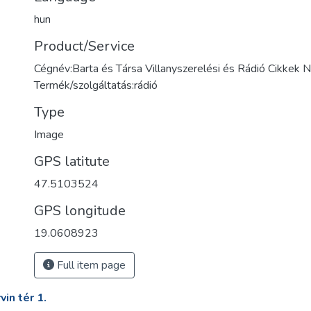
hun
Product/Service
Cégnév:Barta és Társa Villanyszerelési és Rádió Cikkek
Termék/szolgáltatás:rádió
Type
Image
GPS latitute
47.5103524
GPS longitude
19.0608923
Full item page
in tér 1.