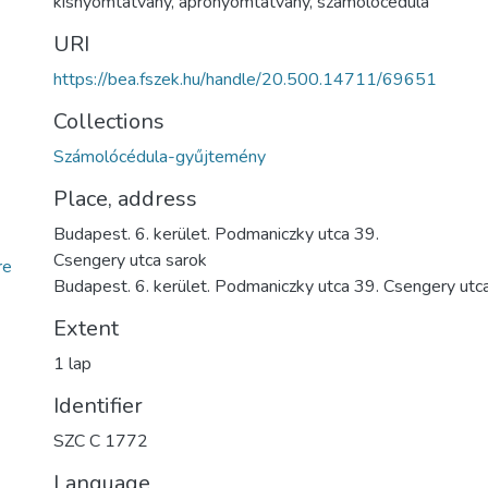
kisnyomtatvány
,
aprónyomtatvány
,
számolócédula
URI
https://bea.fszek.hu/handle/20.500.14711/69651
Collections
Számolócédula-gyűjtemény
Place, address
Budapest. 6. kerület. Podmaniczky utca 39.
Csengery utca sarok
re
Budapest. 6. kerület. Podmaniczky utca 39. Csengery utc
Extent
1 lap
Identifier
SZC C 1772
Language