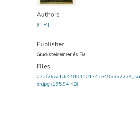
Authors
[C. R.]
Publisher
Grucksteineimer és Fia
Files
073f26ca4c644804101741e405d52234_sc
en.jpg
(195.94 KB)