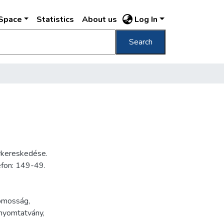
DSpace
Statistics
About us
Log In
Search
gykereskedése.
efon: 149-49.
romosság
,
nyomtatvány
,