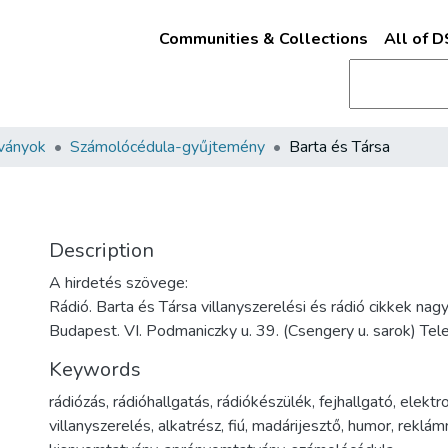
Communities & Collections
All of 
ványok
Számolócédula-gyűjtemény
Barta és Társa
Description
A hirdetés szövege:
Rádió. Barta és Társa villanyszerelési és rádió cikkek na
Budapest. VI. Podmaniczky u. 39. (Csengery u. sarok) Tel
Keywords
rádiózás
,
rádióhallgatás
,
rádiókészülék
,
fejhallgató
,
elekt
villanyszerelés
,
alkatrész
,
fiú
,
madárijesztő
,
humor
,
reklám