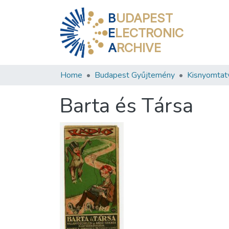
B
UDAPEST
E
LECTRONIC
A
RCHIVE
Home
Budapest Gyűjtemény
Kisnyomtat
Barta és Társa