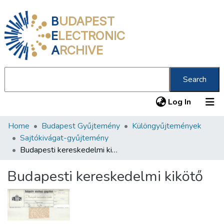
B
UDAPEST
E
LECTRONIC
A
RCHIVE
Search
(current
Log In
Home
Budapest Gyűjtemény
Különgyűjtemények
Communities & Collections
Sajtókivágat-gyűjtemény
All of DSpace
Budapesti kereskedelmi kikötő
Statistics
Budapesti kereskedelmi kikötő
About us