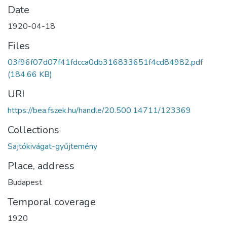
Date
1920-04-18
Files
03f96f07d07f41fdcca0db316833651f4cd84982.pdf
(184.66 KB)
URI
https://bea.fszek.hu/handle/20.500.14711/123369
Collections
Sajtókivágat-gyűjtemény
Place, address
Budapest
Temporal coverage
1920