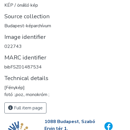
KÉP / önálló kép
Source collection
Budapest-képarchívum
Image identifier
022743
MARC identifier
bibFSZ01487534
Technical details
[Fénykép]
fotó :,poz., monokróm ;
Full item page
1088 Budapest, Szabó
Ervin tér 1.