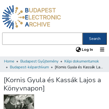
B
UDAPEST
E
LECTRONIC
A
RCHIVE
Search
(current
Log In
Home
Budapest Gyűjtemény
Képi dokumentumok
Communities & Collections
Budapest-képarchívum
[Kornis Gyula és Kassák Lajos a Könyvnapon]
All of DSpace
[Kornis Gyula és Kassák Lajos a
Statistics
Könyvnapon]
About us