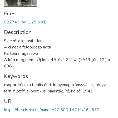
Files
022743.jpg
(125.3 KB)
Description
Szerző: azonosítatlan
A címet a feldolgozó adta
Kartonra ragasztva
A kép megjelent: Új Idők 49. évf. 24. sz. (1943. jún. 12.) p.
698.
Keywords
csoportkép
,
kulturális élet
,
könyvnap
,
könyvvásár
,
könyv
,
férfi
,
filozófus
,
politikus
,
piaristák
,
író
,
költő
,
1941
URI
https://bea.fszek.hu/handle/20.500.14711/161540