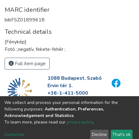
MARC identifier
bibFSZ01899618
Technical details
[Fénykép]
Fotó :,negatív, fekete-fehér ;
Full item page
1088 Budapest, Szabó
Ervin tér 1.
+36-1-411-5000
info@fszek.hu
We collect and process your personal information for the
https://fszek.hu
following purposes:
Authentication, Preferences,
Acknowledgement and Statistics
.
To learn more, please read our
privacy policy
.
Customize
Decline
That's ok