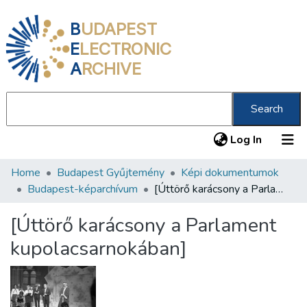
B
UDAPEST
E
LECTRONIC
A
RCHIVE
Search
(current
Log In
Home
Budapest Gyűjtemény
Képi dokumentumok
Communities & Collections
Budapest-képarchívum
[Úttörő karácsony a Parlament kupolacsarnokában]
All of DSpace
[Úttörő karácsony a Parlament
Statistics
kupolacsarnokában]
About us