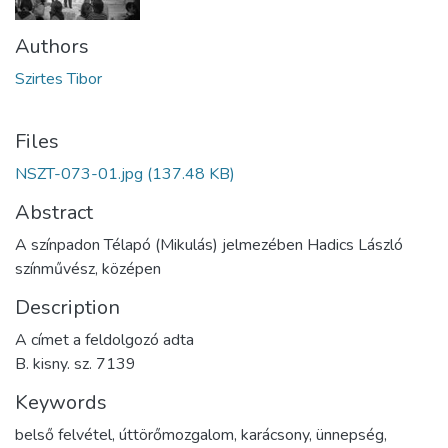
Authors
Szirtes Tibor
Files
NSZT-073-01.jpg
(137.48 KB)
Abstract
A színpadon Télapó (Mikulás) jelmezében Hadics László
színművész, középen
Description
A címet a feldolgozó adta
B. kisny. sz. 7139
Keywords
belső felvétel
,
úttörőmozgalom
,
karácsony
,
ünnepség
,