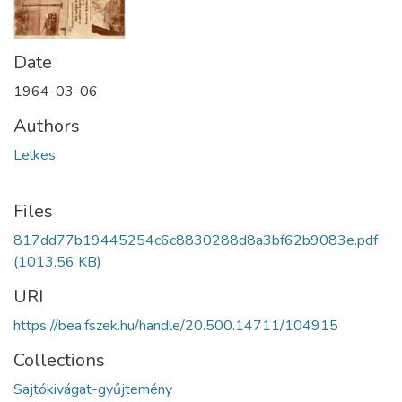
Date
1964-03-06
Authors
Lelkes
Files
817dd77b19445254c6c8830288d8a3bf62b9083e.pdf
(1013.56 KB)
URI
https://bea.fszek.hu/handle/20.500.14711/104915
Collections
Sajtókivágat-gyűjtemény