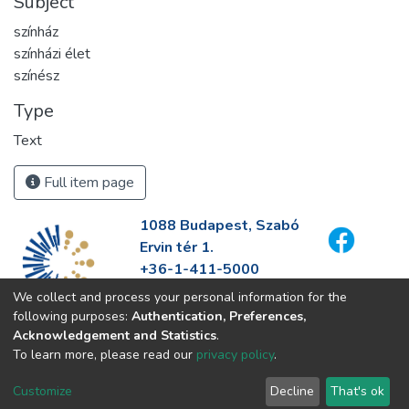
Subject
színház
színházi élet
színész
Type
Text
Full item page
1088 Budapest, Szabó
Ervin tér 1.
+36-1-411-5000
info@fszek.hu
We collect and process your personal information for the
https://fszek.hu
following purposes:
Authentication, Preferences,
Acknowledgement and Statistics
.
To learn more, please read our
privacy policy
.
Customize
Decline
That's ok