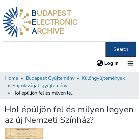
B
UDAPEST
E
LECTRONIC
A
RCHIVE
Search
(current
Log In
Home
Budapest Gyűjtemény
Különgyűjtemények
Communities & Collections
Sajtókivágat-gyűjtemény
All of DSpace
Hol épüljön fel és milyen legyen az új Nemzeti Színház?
Statistics
Hol épüljön fel és milyen legyen
About us
az új Nemzeti Színház?