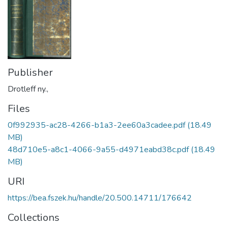
Publisher
Drotleff ny.,
Files
0f992935-ac28-4266-b1a3-2ee60a3cadee.pdf
(18.49
MB)
48d710e5-a8c1-4066-9a55-d4971eabd38c.pdf
(18.49
MB)
URI
https://bea.fszek.hu/handle/20.500.14711/176642
Collections