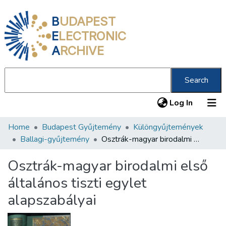
B
UDAPEST
E
LECTRONIC
A
RCHIVE
Search
(current
Log In
Home
Budapest Gyűjtemény
Különgyűjtemények
Communities & Collections
Ballagi-gyűjtemény
Osztrák-magyar birodalmi első általános tiszti egylet alapszabályai
All of DSpace
Osztrák-magyar birodalmi első
Statistics
általános tiszti egylet
About us
alapszabályai