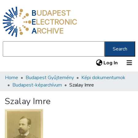
B
UDAPEST
E
LECTRONIC
A
RCHIVE
Search
(current
Log In
Home
Budapest Gyűjtemény
Képi dokumentumok
Communities & Collections
Budapest-képarchívum
Szalay Imre
All of DSpace
Szalay Imre
Statistics
About us